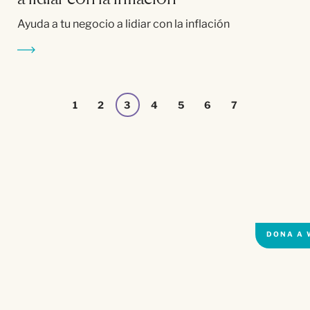
Ayuda a tu negocio a lidiar con la inflación
1
2
3
4
5
6
7
DONA A 