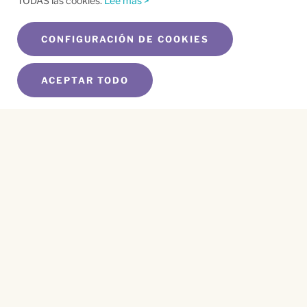
TODAS las cookies.
Lee mas >
CONFIGURACIÓN DE COOKIES
ACEPTAR TODO
SUSCRÍBETE A NUESTRO BOLETÍN
Name
*
First
Name
*
Last
Email
*