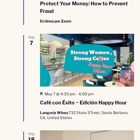
Protect Your Money: How to Prevent
Fraud
En línea por Zoom
THU
7
Destacado
May 7 @ 4:30 pm
-
6:00 pm
Café con Éxito ~ Edición Happy Hour
Longoria Wines
732 State STreet, Santa Barbara,
CA, United States
THU
18