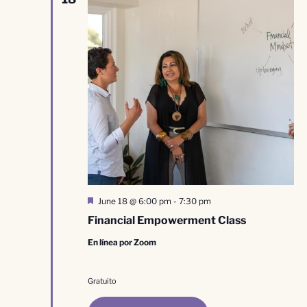
Destacado
June 18 @ 6:00 pm
-
7:30 pm
Financial Empowerment Class
En línea por Zoom
Gratuito