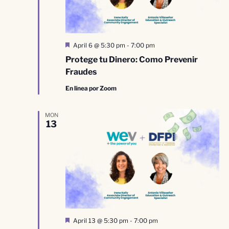
Destacado
April 6 @ 5:30 pm
-
7:00 pm
Protege tu Dinero: Como Prevenir
Fraudes
En línea por Zoom
MON
13
Destacado
April 13 @ 5:30 pm
-
7:00 pm