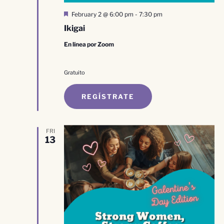
Destacado
February 2 @ 6:00 pm
-
7:30 pm
Ikigai
En línea por Zoom
Gratuito
REGÍSTRATE
FRI
13