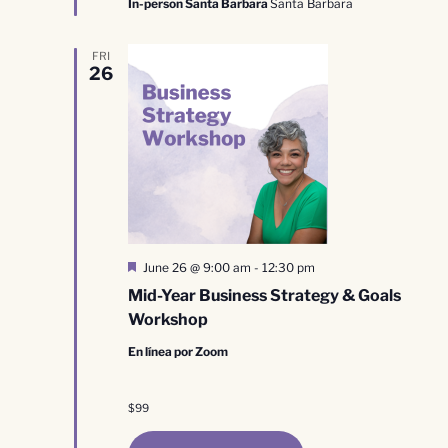
In-person Santa Barbara
Santa Barbara
FRI
26
Destacado
June 26 @ 9:00 am
-
12:30 pm
Mid-Year Business Strategy & Goals
Workshop
En línea por Zoom
$99