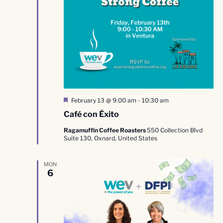
Destacado
February 13 @ 9:00 am
-
10:30 am
Café con Éxito
Ragamuffin Coffee Roasters
550 Collection Blvd
Suite 130, Oxnard, United States
MON
6