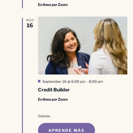
En línea por Zoom
WED
16
Destacado
September 16 @ 6:00 pm
-
8:00 pm
Credit Builder
En línea por Zoom
Gratuito
APRENDE MÁS