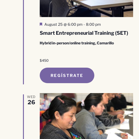
Destacado
August 25 @ 6:00 pm
-
8:00 pm
Smart Entrepreneurial Training (SET)
Hybrid in-person/online training, Camarillo
$450
REGÍSTRATE
WED
26