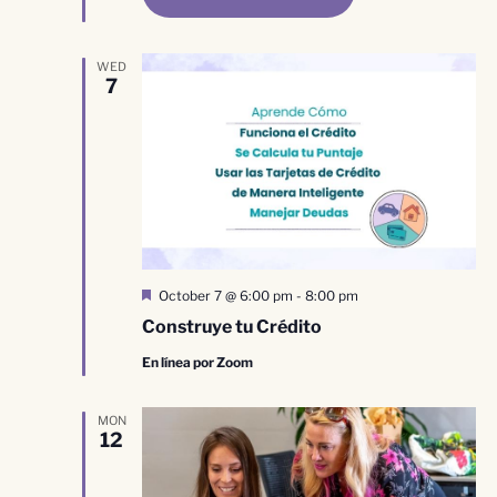
WED
7
Destacado
October 7 @ 6:00 pm
-
8:00 pm
Construye tu Crédito
En línea por Zoom
MON
12