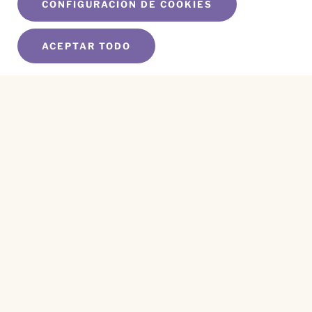
CONFIGURACIÓN DE COOKIES
ACEPTAR TODO
SUSCRÍBETE A NUESTRO BOLETÍN
Name
*
First
Name
*
Last
Email
*
CAPTCHA
Este sitio está protegido por reCAPTCHA y se aplican el