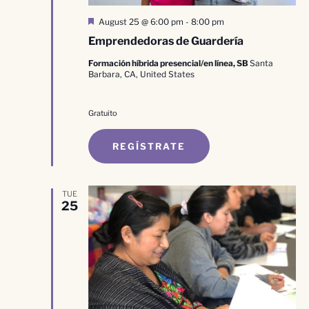
Destacado
August 25 @ 6:00 pm
-
8:00 pm
Emprendedoras de Guardería
Formación híbrida presencial/en línea, SB
Santa
Barbara, CA, United States
Gratuito
REGÍSTRATE
TUE
25