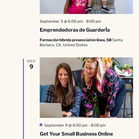
September 3 @ 6:00 pm
-
8:00 pm
Emprendedoras de GuarderÍa
Formación híbrida presencial/en línea, SB
Santa
Barbara, CA, United States
WED
9
Destacado
September 9 @ 6:00 pm
-
8:00 pm
Get Your Small Business Online