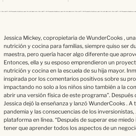
J
essica
Mickey
,
copropietaria
de
WunderCooks
, un
nutrici
ón
y cocina para familias, siempre quiso ser
d
maestra, pero
quer
í
a hacer algo diferente que apro
Entonces, ella y su esposo emprendieron un proyec
nutrición y cocina en la escuela de su hija mayor. I
inspirada por los comentarios positivos sobre su p
impactando no solo a los niños sino
tambi
é
n a la c
abrir una
versió
n física de este programa”
.
Despu
é
s
Jessica
dej
ó
la enseñanza y
lanz
ó
WunderCooks
.
A
pandemia y las consecuencias de los inversionistas,
plataforma en l
ínea
.
“
Despu
é
s de superar ese miedo i
tener que aprender todos los aspectos de un negocio