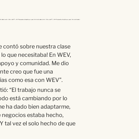
e cont
ó
sobre nuestra clase
 lo que necesitaba! En WEV,
apoyo y comunidad. Me dio
nte creo que fue una
cias como esa con WEV
”.
tió
:
“
El trabajo nunca se
odo est
á
cambiando por lo
 me ha dado bien adaptarme,
e negocios estaba hecho,
 Y tal vez el solo hecho de que