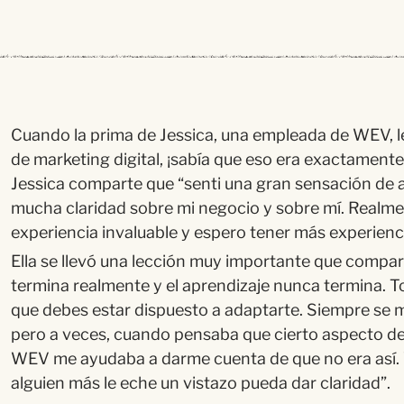
Cuando la prima de Jessica, una empleada de WEV, l
de marketing digital, ¡
sab
í
a que eso era exactamente
Jessica comparte que
“
senti
una gran sensación de 
mucha claridad sobre mi negocio y sobre m
í
. Realme
experiencia invaluable y espero tener m
á
s experien
Ella se llev
ó
una lección muy importante que compar
termina realmente y el aprendizaje nunca termina. T
que debes estar dispuesto a adaptarte. Siempre se
pero a veces, cuando pensaba que cierto aspecto d
WEV me ayudaba a darme cuenta de que no era as
í
.
alguien m
á
s le eche un vistazo pueda dar claridad
”.