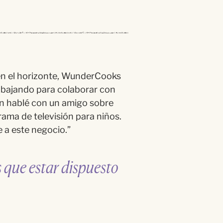
 el horizonte,
WunderCooks
abajando para colaborar con
n hablé con un amigo sobre
grama de
televisió
n para ni
ños
.
 a este negocio.
”
 que estar dispuesto