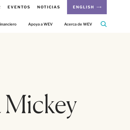
R
EVENTOS
NOTICIAS
ENGLISH
inanciero
Apoya a WEV
Acerca de WEV
a Mickey