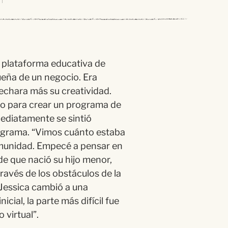
a
plataforma
educativa de
ueña
de un negocio. Era
vechara m
á
s su creatividad.
to para crear un programa de
nmediatamente se
sinti
ó
rograma.
“
Vimos
cu
á
nto
estaba
omunidad.
Empec
é
a pensar en
 de que
naci
ó
su hijo menor,
trav
é
s de los
obst
á
culos de la
 Jessica
cambi
ó
a una
nicial, la parte m
á
s
dif
í
cil
fue
 virtual
”.