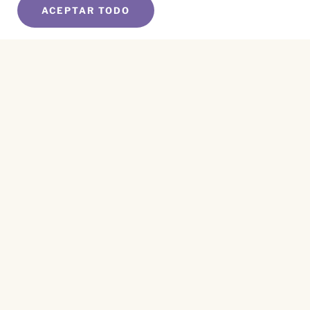
ACEPTAR TODO
SUSCRÍBETE A NUESTRO BOLETÍN
Name
*
First
Name
*
Last
Email
*
CAPTCHA
Este sitio está protegido por reCAPTCHA y se aplican el
Aviso de Privacidad
y los
Términos de Servicio
.