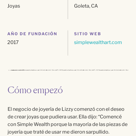
Joyas
Goleta, CA
AÑO DE FUNDACIÓN
SITIO WEB
2017
simplewealthart.com
Cómo empezó
El negocio de
joyer
í
a
de Lizzy
comenz
ó
con el deseo
de crear joyas que pudiera usar. Ella dijo:
“
Comenc
é
con Simple
Wealth
porque la mayor
í
a de las piezas de
joyer
í
a que
trat
é
de usar me dieron sarpullido.