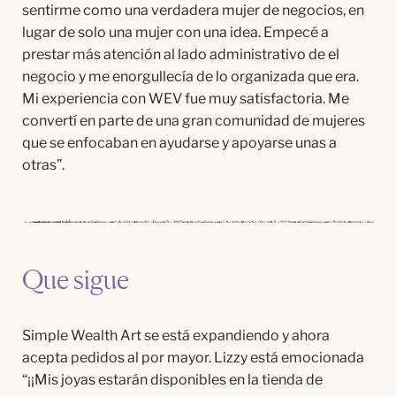
sentirme como una verdadera mujer de negocios, en
lugar de solo una mujer con una idea. Empec
é
a
prestar má
s atención al lado administrativo de el
negocio y me enorgullec
í
a de lo organizada que era.
Mi experiencia con WEV fue muy satisfactoria. Me
convert
í
en parte de una gran comunidad de mujeres
que se enfocaban en ayudarse y apoyarse unas a
otras”.
Que sigue
Simple Wealth Art se
est
á
expandiendo y ahora
acepta pedidos al por mayor. Lizzy
est
á
emocionada
“¡¡Mis joyas estar
á
n disponibles en la tienda de