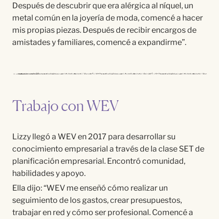
Despu
é
s de descubrir que era al
é
rgica
al n
í
quel, un
metal
com
ú
n en la
joyer
í
a
de moda,
comenc
é
a hacer
mis propias piezas.
Despu
é
s de recibir encargos de
amistades y familiares,
comenc
é
a
expandirme
”.
Trabajo con WEV
Lizzy lleg
ó
a WEV en 2017 para desarrollar su
conocimiento empresarial a trav
é
s de la clase SET de
planificació
n empresarial. Encontró
comunidad,
habilidades y apoyo.
Ella dijo: “WEV me enseñó
c
ómo
realizar un
seguimiento de los gastos, crear presupuestos,
trabajar en red y cómo ser profesional. Comenc
é
a