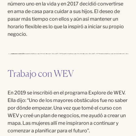
n
ú
mero uno en la vida y en 2017 decidi
ó
convertirse
en ama de casa para cuidar a sus hijos. El deseo de
pasar m
á
s tiempo con ellos y a
ú
n as
í
mantener un
horario flexible es lo que la inspir
ó
a iniciar su propio
negocio.
Trabajo con WEV
En 2019 se
inscribi
ó
en el programa Explore de WEV.
Ella dijo:
“
Uno de los mayores
obst
á
culos fue no saber
por dónde empezar. Una vez que
tom
é
el curso con
WEV y
cre
é
un plan de negocios, me
ayud
ó
a crear un
mapa. Las mujeres
all
í
me inspiraron a continuar y
comenzar a planificar para el futuro
”.