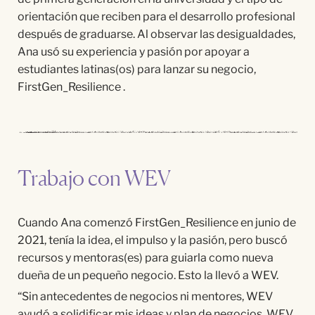
orientación que reciben para el desarrollo profesional
despu
é
s de graduarse. Al observar las desigualdades,
Ana us
ó
su experiencia y pasión por apoyar a
estudiantes latinas(os) para lanzar su negocio,
FirstGen_Resilience .
Trabajo con WEV
Cuando Ana comenz
ó FirstGen_Resilience en junio de
2021, tení
a la idea, el impulso y la pasión, pero busc
ó
recursos y mentoras(es) para guiarla como nueva
dueña
de un pequeño negocio. Esto la llev
ó
a WEV.
“
Sin antecedentes de negocios ni mentores, WEV
ayud
ó
a solidificar mis ideas y plan de negocios. WEV