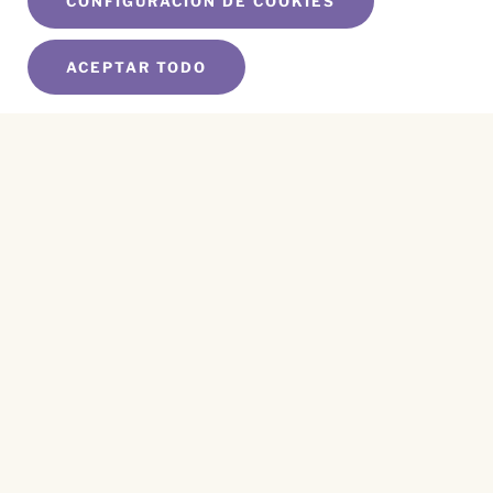
CONFIGURACIÓN DE COOKIES
ACEPTAR TODO
SUSCRÍBETE A NUESTRO BOLETÍN
Name
*
First
Name
*
Last
Email
*
CAPTCHA
Este sitio está protegido por reCAPTCHA y se aplican el
Aviso de Privacidad
y los
Términos de Servicio
.