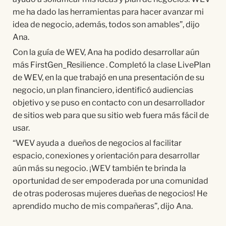
me ha dado las herramientas para hacer avanzar mi
idea de negocio, adem
á
s, todos son amables
”
, dijo
Ana.
Con la gu
í
a de WEV, Ana ha podido desarrollar a
ún
má
s FirstGen_Resilience . Complet
ó
la clase LivePlan
de WEV, en la que trabaj
ó
en una presentación de su
negocio, un plan financiero, identific
ó
audiencias
objetivo y se puso en contacto con un desarrollador
de sitios web para que su sitio web fuera m
ás fácil de
usar.
“
WEV ayuda a dueños de negocios al facilitar
espacio, conexiones y orientación para desarrollar
a
ún má
s su negocio. ¡WEV tambi
é
n te brinda la
oportunidad de ser empoderada por una comunidad
de otras poderosas mujeres
dueñas
de negocios! He
aprendido mucho de mis compañeras
”
, dijo Ana.