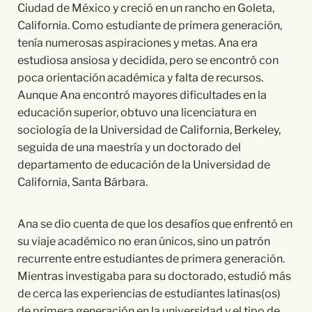
Ciudad de M
é
xico y creci
ó
en un rancho en Goleta,
California. Como estudiante de primera generació
n,
ten
í
a numerosas aspiraciones y metas. Ana era
estudiosa ansiosa y decidida, pero se encontr
ó
con
poca orientación acad
é
mica y falta de recursos.
Aunque Ana encontr
ó
mayores dificultades en la
educación superior, obtuvo una licenciatura en
sociolog
í
a de la Universidad de California, Berkeley,
seguida de una maestr
í
a y un doctorado del
departamento de educación de la Universidad de
California, Santa B
á
rbara.
Ana se dio cuenta de que los desaf
í
os que enfrent
ó
en
su viaje acad
é
mico no eran
ú
nicos, sino un patrón
recurrente entre estudiantes de primera generación.
Mientras investigaba para su doctorado, estudi
ó má
s
de cerca las experiencias de estudiantes latinas(os)
de primera generación en la universidad y el tipo de