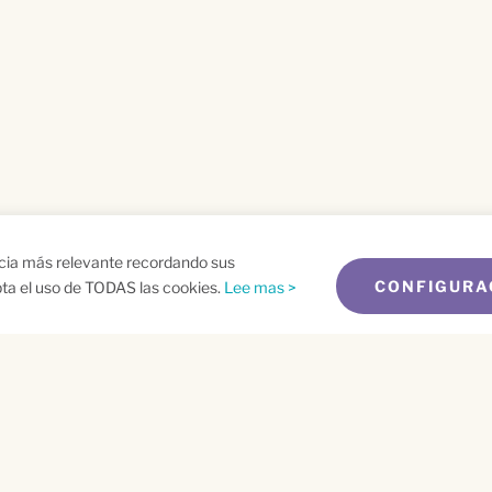
ncia más relevante recordando sus
CONFIGURA
epta el uso de TODAS las cookies.
Lee mas >
me
Email
*
t