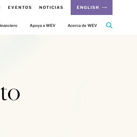
R
EVENTOS
NOTICIAS
ENGLISH
inanciero
Apoya a WEV
Acerca de WEV
to