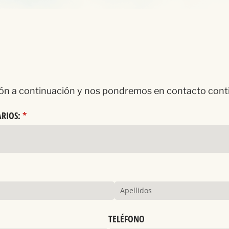
ón a continuación y nos pondremos en contacto cont
RIOS:
(necesario)
*
)
necesario)
TELÉFONO