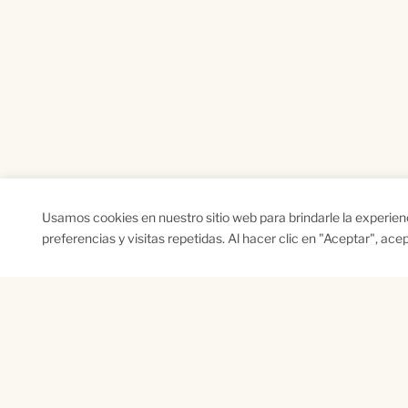
Usamos cookies en nuestro sitio web para brindarle la experie
preferencias y visitas repetidas. Al hacer clic en "Aceptar", ac
SUSCRÍBETE A NUESTRO BOLETÍN
Name
Na
*
*
First
Las
CAPTCHA