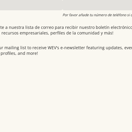
Por favor añade tu número de teléfono si 
 a nuestra lista de correo para recibir nuestro boletín electróni
te a nuestra lista de correo para recibir nuestro boletín electrónic
, recursos empresariales, perfiles de la comunidad y más!
 mailing list to receive WEV's e-newsletter featuring updates, e
r mailing list to receive WEV's e-newsletter featuring updates, eve
profiles, and more!