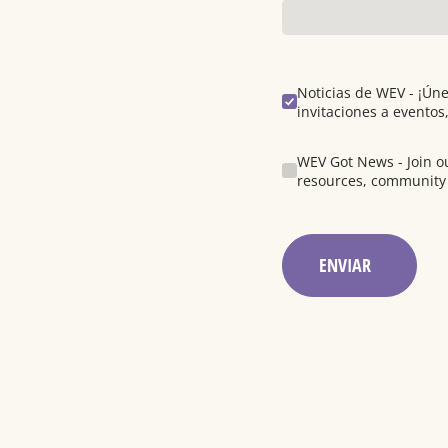
Noticias de WEV - ¡Únete
Noticias de WEV - ¡Úne
invitaciones a eventos
WEV Got News - Join our
WEV Got News - Join ou
resources, community 
ENVIAR