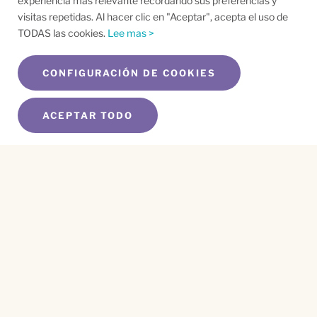
experiencia más relevante recordando sus preferencias y
visitas repetidas. Al hacer clic en "Aceptar", acepta el uso de
TODAS las cookies.
Lee mas >
CONFIGURACIÓN DE COOKIES
ACEPTAR TODO
SUSCRÍBETE A NUESTRO BOLETÍN
Name
*
First
Name
*
Last
Email
*