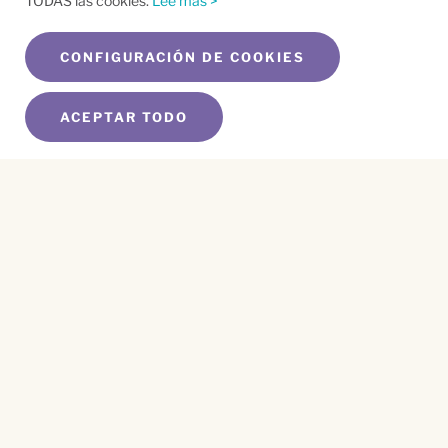
TODAS las cookies.
Lee mas >
CONFIGURACIÓN DE COOKIES
ACEPTAR TODO
SUSCRÍBETE A NUESTRO BOLETÍN
Name
*
First
Name
*
Last
Email
*