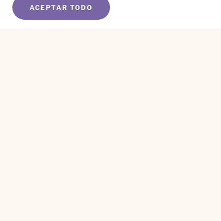
ACEPTAR TODO
SUSCRÍBETE A NUESTRO BOLETÍN
Name
*
First
Name
*
Last
Email
*
CAPTCHA
Este sitio está protegido por reCAPTCHA y se aplican el
Aviso de Privacidad
y los
Términos de Servicio
.