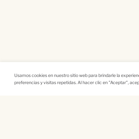
Usamos cookies en nuestro sitio web para brindarle la experie
preferencias y visitas repetidas. Al hacer clic en "Aceptar", ac
SUSCRÍBETE A NUESTRO BOLETÍN
Name
Na
*
*
First
Las
CAPTCHA