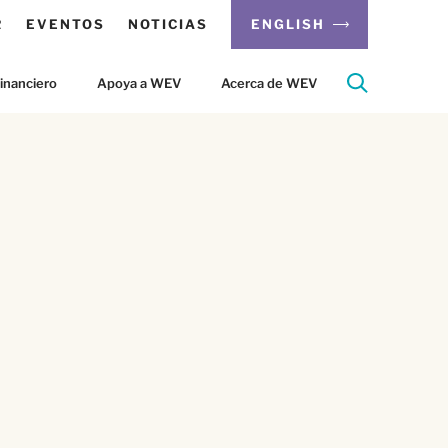
R
EVENTOS
NOTICIAS
ENGLISH
inanciero
Apoya a WEV
Acerca de WEV