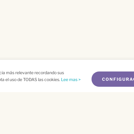
ncia más relevante recordando sus
CONFIGURA
epta el uso de TODAS las cookies.
Lee mas >
me
Email
*
t