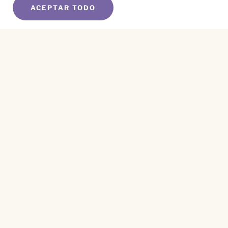
ACEPTAR TODO
SUSCRÍBETE A NUESTRO BOLETÍN
Name
*
First
Name
*
Last
Email
*
CAPTCHA
Este sitio está protegido por reCAPTCHA y se aplican el
Aviso de Privacidad
y los
Términos de Servicio
.